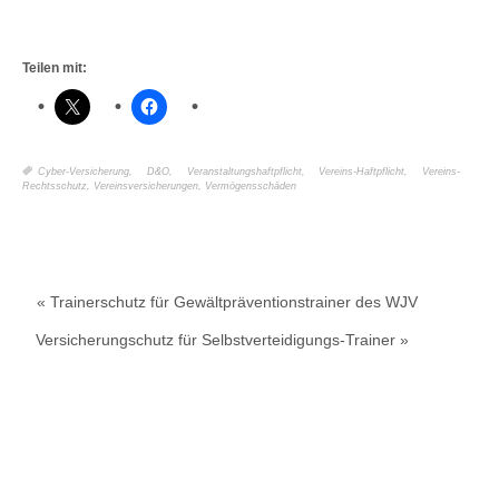
Teilen mit:
Cyber-Versicherung
,
D&O
,
Veranstaltungshaftpflicht
,
Vereins-Haftpflicht
,
Vereins-
Rechtsschutz
,
Vereinsversicherungen
,
Vermögensschäden
« Trainerschutz für Gewältpräventionstrainer des WJV
Versicherungschutz für Selbstverteidigungs-Trainer »