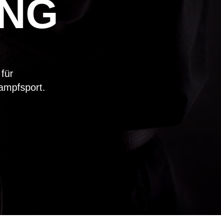
UNG
 für
ampfsport.