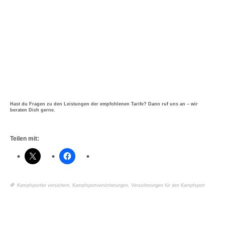
Hast du Fragen zu den Leistungen der empfohlenen Tarife? Dann ruf uns an – wir
beraten Dich gerne.
Teilen mit:
Kampfsportler versichern
,
Kampfsportversicherungen
,
Versicherungen für den Kampfsport